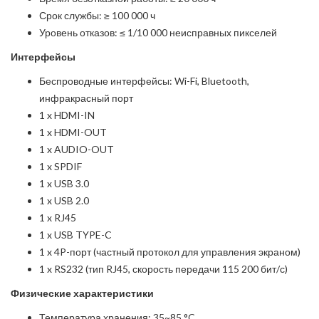
Срок службы: ≥ 100 000 ч
Уровень отказов: ≤ 1/10 000 неисправных пикселей
Интерфейсы
Беспроводные интерфейсы: Wi-Fi, Bluetooth,
инфракрасный порт
1 x HDMI-IN
1 x HDMI-OUT
1 x AUDIO-OUT
1 x SPDIF
1 x USB 3.0
1 x USB 2.0
1 x RJ45
1 x USB TYPE-C
1 x 4P-порт (частный протокол для управления экраном)
1 x RS232 (тип RJ45, скорость передачи 115 200 бит/с)
Физические характеристики
Температура хранения: 35~85 °C