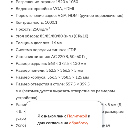
Разрешение экрана: 1920 × 1080
Видеоинтерфейсы: VGA, HDMI
Переключение видео: VGA, HDMI (ручное переключение)
Контрастность: 1000:1
Яркость: 250 кд/м²
Угол обзора: 85/85/80/80 (тип.) (CR≥10)
Толщина дисплея: 16 мм
Система передачи сигнала: EDP
Источник питания: AC 220 В, 50~60 Гц
Размер изделия: 568 × 372.5 × 130 мм
Размер панели: 562.5 × 366.5 × 5 мм
Размер корпуса: 556.5 × 358.5 × 125 мм
Размер отверстия в столе: 557.5 × 359.5
мм (рекомендуется вырезать отверстие по размерам
устройства)
Размер посадочного места панели: 569 × 373.5 × 5 мм (Д
× Ш × Т) (рекомендуется вырезать отверстие по размерам
Я ознакомлен с
Политикой
и
устройства)
даю согласие на
обработку
Условия эксплуатации: -20~+50 °С, относительная