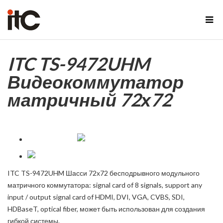
ITC TS-9472UHM
Видеокоммутатор
матричный 72х72
ITC TS-9472UHM Шасси 72х72 бесподрывного модульного
матричного коммутатора: signal card of 8 signals, support any
input / output signal card of HDMI, DVI, VGA, CVBS, SDI,
HDBaseT, optical fiber, может быть использован для создания
гибкой системы.