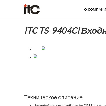
О КОМПАН
ITC TS-9404CI Вхо
Техническое описание
Интерфейс: 4 × входной разъём DB15, 4 × ауд