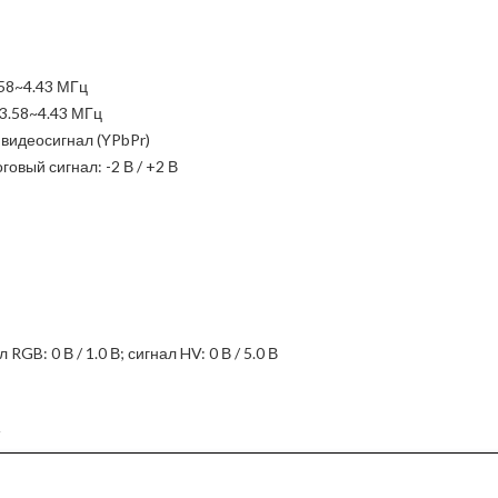
.58~4.43 МГц
3.58~4.43 МГц
 видеосигнал (YPbPr)
вый сигнал: -2 В / +2 В
B: 0 В / 1.0 В; сигнал HV: 0 В / 5.0 В
ходом: 15 м