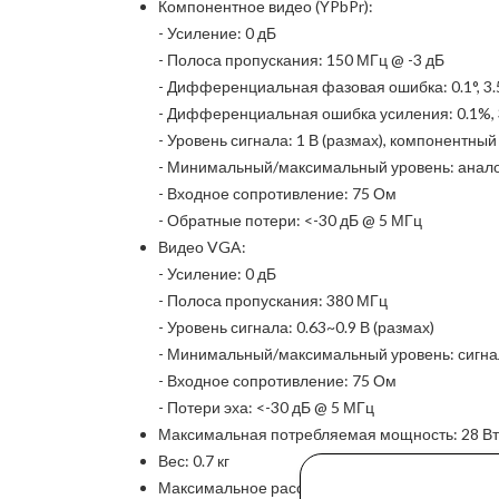
Компонентное видео (YPbPr):
- Усиление: 0 дБ
- Полоса пропускания: 150 МГц @ -3 дБ
- Дифференциальная фазовая ошибка: 0.1°, 3
- Дифференциальная ошибка усиления: 0.1%, 
- Уровень сигнала: 1 В (размах), компонентный
- Минимальный/максимальный уровень: аналого
- Входное сопротивление: 75 Ом
- Обратные потери: <-30 дБ @ 5 МГц
Видео VGA:
- Усиление: 0 дБ
- Полоса пропускания: 380 МГц
- Уровень сигнала: 0.63~0.9 В (размах)
- Минимальный/максимальный уровень: сигнал RG
- Входное сопротивление: 75 Ом
- Потери эха: <-30 дБ @ 5 МГц
Максимальная потребляемая мощность: 28 Вт
Вес: 0.7 кг
Максимальное расстояние между входом и вы