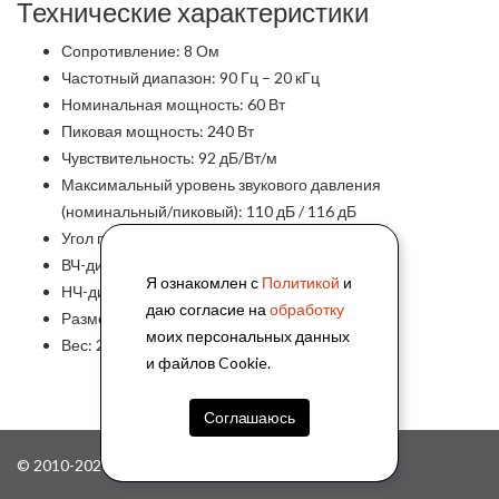
Технические характеристики
Сопротивление: 8 Ом
Частотный диапазон: 90 Гц – 20 кГц
Номинальная мощность: 60 Вт
Пиковая мощность: 240 Вт
Чувствительность: 92 дБ/Вт/м
Максимальный уровень звукового давления
(номинальный/пиковый): 110 дБ / 116 дБ
Угол покрытия: (Г) 80° × (В) 60°
ВЧ-динамик: 1″ х 1
Я ознакомлен с
Политикой
и
НЧ-динамик: 5″ х 1
даю согласие на
обработку
Размер: 180 × 280 × 140 мм
моих персональных данных
Вес: 2.6 кг
и файлов Cookie.
Соглашаюсь
© 2010-2026, ООО "АйПиМатика"