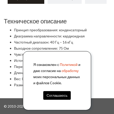
Техническое описание
Принцип преобразования: конденсаторный
Диаграмма направленности: кардиоидная
Частотный диапазон: 40 Гц – 16 кГц
Выходное сопротивление: 75 Ом
Чувствительность: –40 ± 2 дБ
Источник питания: USB
Я ознакомлен с
Политикой
и
Переключатель: сенсорный электронный
даю согласие на
обработку
Длина микрофона: 445 мм
моих персональных данных
Вес: 0.73 кг
и файлов Cookie.
Размер основания: 115 × 140 × 30 мм
Соглашаюсь
© 2010-2026, ООО "АйПиМатика"