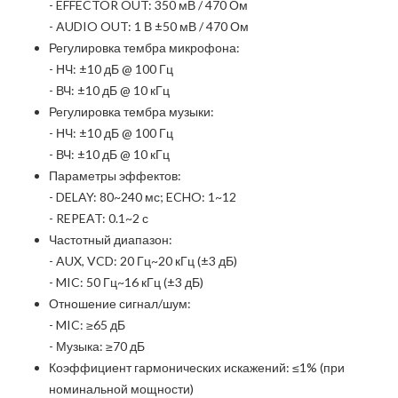
- EFFECTOR OUT: 350 мВ / 470 Ом
- AUDIO OUT: 1 В ±50 мВ / 470 Ом
Регулировка тембра микрофона:
- НЧ: ±10 дБ @ 100 Гц
- ВЧ: ±10 дБ @ 10 кГц
Регулировка тембра музыки:
- НЧ: ±10 дБ @ 100 Гц
- ВЧ: ±10 дБ @ 10 кГц
Параметры эффектов:
- DELAY: 80~240 мс; ECHO: 1~12
- REPEAT: 0.1~2 с
Частотный диапазон:
- AUX, VCD: 20 Гц~20 кГц (±3 дБ)
- MIC: 50 Гц~16 кГц (±3 дБ)
Отношение сигнал/шум:
- MIC: ≥65 дБ
- Музыка: ≥70 дБ
Коэффициент гармонических искажений: ≤1% (при
номинальной мощности)