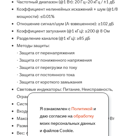
Частотный диапазон (@1 Вт): 20 Гц~20 кГц / ±1 дБ
Коэффициент нелинейных искажений + шум (@1/8
мощности): ≤0.01%
Отношение сигнал/шум (A-взвешенное): ≥102 дБ
Коэффициент затухания (@1 кГц): ≥200 @ 8 Ом
Разделение каналов (@1 кГц): ≥85 дБ
Методы защиты:
- Защита от перенапряжения
- Защита от пониженного напряжения
- Защита от перегрузки по току
- Защита от постоянного тока
- Защита от короткого замыкания
Световые индикаторы: Питание, Неисправность,
Ограничение, Сигнал
Система охлаждения: вентилятор
Я ознакомлен с
Политикой
и
Входное напряжение: ~220 В / 50 Гц
даю согласие на
обработку
Максимальная потребляемая мощность: 1800 Вт
моих персональных данных
Размер: 484 × 353 × 44 мм
и файлов Cookie.
Вес: 6.5 кг