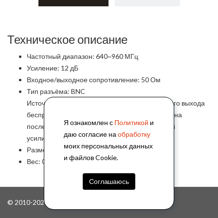
Техническое описание
Частотный диапазон: 640~960 МГц
Усиление: 12 дБ
Входное/выходное сопротивление: 50 Ом
Тип разъёма: BNC
Источник питания: DC 9 В (питание от антенного выхода
беспроводного приёмника, передача питания на
Я ознакомлен с
Политикой
и
последовательно подключённый аналогичный
даю согласие на
обработку
усилитель), светодиодная индикация питания
моих персональных данных
Размер: 65 × 25 мм (Д × Ø)
и файлов Cookie.
Вес: 0.05 кг
Соглашаюсь
© 2010-2026, ООО "АйПиМатика"