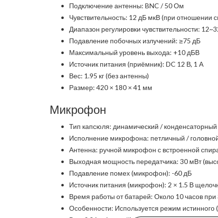
Подключение антенны: BNC / 50 Ом
Чувствительность: 12 дБ мкВ (при отношении с
Диапазон регулировки чувствительности: 12~3
Подавление побочных излучений: ≥75 дБ
Максимальный уровень выхода: +10 дБВ
Источник питания (приёмник): DC 12 В, 1 А
Вес: 1.95 кг (без антенны)
Размер: 420 × 180 × 41 мм
Микрофон
Тип капсюля: динамический / конденсаторный
Исполнение микрофона: петличный / головной
Антенна: ручной микрофон с встроенной спир
Выходная мощность передатчика: 30 мВт (высок
Подавление помех (микрофон): -60 дБ
Источник питания (микрофон): 2 × 1.5 В щело
Время работы от батарей: Около 10 часов при 
Особенности: Используется режим истинного (