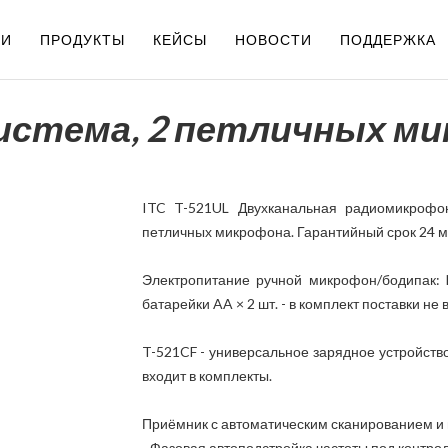
ИИ
ПРОДУКТЫ
КЕЙСЫ
НОВОСТИ
ПОДДЕРЖКА
система, 2 петличных м
ITC T-521UL Двухканальная радиомикрофо
петличных микрофона. Гарантийный срок 24 м
Электропитание ручной микрофон/бодипак: 
батарейки AA × 2 шт. - в комплект поставки н
T-521CF - универсальное зарядное устройство
входит в комплекты.
Приёмник с автоматическим сканированием и
- Фазовая автоподстройка частоты под контро