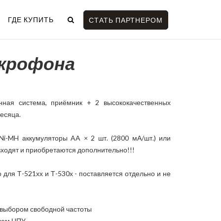
ГДЕ КУПИТЬ
СТАТЬ ПАРТНЕРОМ
икрофона
нная система, приёмник + 2 высококачественных
есяца.
Ni-MH аккумуляторы AA × 2 шт. (2800 мА/шт.) или
е входят и приобретаются дополнительно!!!
 для Т-521хх и Т-530х - поставляется отдельно и не
 выбором свободной частоты
лем ЦПУ.