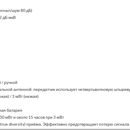
игнал/шум 80 дБ)
2 дБ мкВ
 / ручной
альной антенной; передатчик использует четвертьволновую штырев
ая) / 3 мВт (низкая)
чная батарея
30 мВт и около 15 часов при 3 мВт
true diversity) приёма. Эффективно предотвращает потерю сигнала 