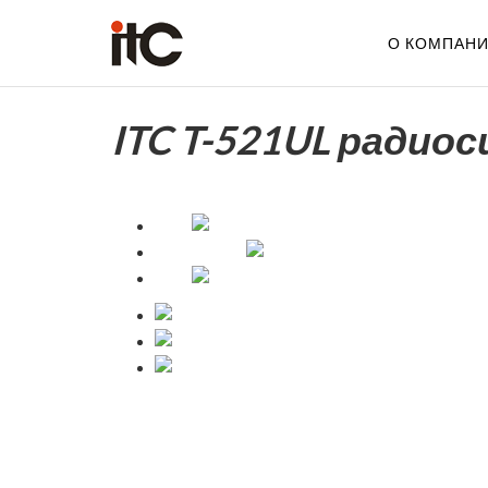
О КОМПАН
ITC T-521UL радио