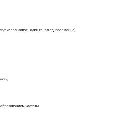
огут использовать один канал одновременно)
ости)
еобразованием частоты