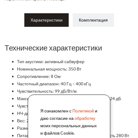
Характеристики
Комплектация
Технические характеристики
Тип акустики: активный сабвуфер
Номинальная мощность: 350 Вт
Сопротивление: 8 Ом
Частотный диапазон: 40 Гц – 400 кГц
Чувствительность: 99 дБ/Вт/м
Максимальный уровень звукового давления: 124 дБ
Чувствительность входа: 0 дБ
Я ознакомлен с
Политикой
и
НЧ-динамик: 12″ х 1
даю согласие на
обработку
Вес: 27.5 кг
моих персональных данных
Размер: 400 х 450 х 620 мм
и файлов Cookie.
Питание: ~220 В, 50 Гц; потребляемая мощность 280 Вт